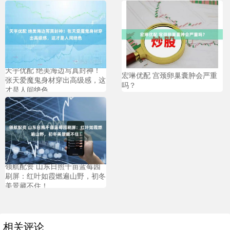
天宇优配 绝美海边写真封神！
宏琳优配 宫颈卵巢囊肿会严重
张天爱魔鬼身材穿出高级感，这
吗？
才是人间绝色
领航配资 山东日照千亩蓝莓园
刷屏：红叶如霞燃遍山野，初冬
美景藏不住！
相关评论