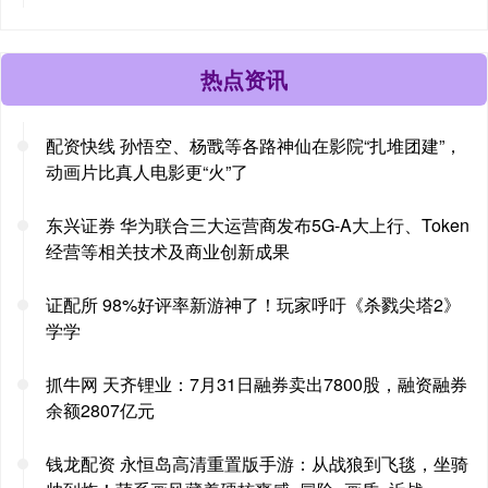
热点资讯
配资快线 孙悟空、杨戬等各路神仙在影院“扎堆团建”，
动画片比真人电影更“火”了
东兴证券 华为联合三大运营商发布5G-A大上行、Token
经营等相关技术及商业创新成果
证配所 98%好评率新游神了！玩家呼吁《杀戮尖塔2》
学学
抓牛网 天齐锂业：7月31日融券卖出7800股，融资融券
余额2807亿元
钱龙配资 永恒岛高清重置版手游：从战狼到飞毯，坐骑