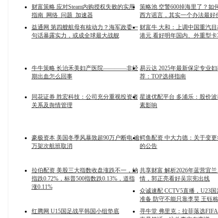
财富策略 应对Steam内购授权失败的实用
策略池 空警600掉海里了？如
指南_网络_问题_加速器
西方谣言，其实一个办法最好
益通网 第四艘航母有核动力？海军政委一
财富牛 大和：上调中国重汽目标
句话暴露实力，或成全球最大战舰
港元 看好明年国内、外重型卡
牛牛策略 长治禾美妇产医院————非经
易云达 2025年最新保定专业
期出血怎么回事
荐：TOP选择指南
同花证券 胜宏科技：公司充分重视投资者
星速优配平台 多浦乐：股价
关系及舆情管理
素影响
豪极资本 美国冬季风暴致超90万户断电 逾
鳄鱼配资 中大力德：关于变
万架次航班取消
的公告
拉伯配资 美股三大指数收盘涨跌不一，纳
共享财富 解析2026年蓝营宜
指跌0.72%，标普500指数跌0.13%，道指
情，郭正亮看好吴宗宪出线
涨0.11%
众诚速配 CCTV5直播，U23
准备 防守不能只靠李昊 王钰
红腾网 U15国足战平韩国小组垫底
寻牛堂 弗里克：拉菲落选FIF