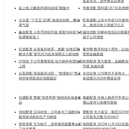
直是笑话，这件事实在离谱
益上线 亿帆医药筹码连续7期集中
华泰优配 普利退5月7日龙虎
点点盈 “十五五”定调! 旅游业创新，藏在
旺发速配 山东今年前10月接待
香气里
次，旅游总收入突破万亿元
赢金配资 人民币持续升值 港股为何创下本
诚信优配 剑桥科技拟以H股募
轮调整新低？
国子公司增资
巨龙配资 从装备到体系：泰豪“全维后勤
量华网 数禾科技十周年：以
解决方案”新范式为应急保障注入新动能
普惠金融新篇
沪深投 子公司重整获批 动力新科有望轻装
联美配资 英大集团：金融数
上阵
升级 加速向新
众盈易配 美国最高法院：“暂缓执行”禁止
永信证券 12月降息不是终点
得州使用新选区地图裁定
多或预示2026年鹰派反弹
信通配资 警惕“伪营养师”推销高价保健食
微豪配资 外籍人购房可申请
品
佛山发布12条楼市新政
信钰配资 汉马科技：公司参与了远醇001
爱配资 光大嘉宝：截至2025年
船用发动机的生产与制造
公司股东总数为58168户
智策管家 艾为电子：选举第四届董事会职
旭胜配资 2025年11月16日