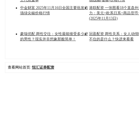
工代表董事
场线椒(皱椒)价格行情
中金财富 2025年11月16日全国主要批发市
港联配资 一张图看18个直盘
场绿尖椒价格行情
力：美元+欧系日系+商品货币
(2025年11月13日)
豪瑞优配 两性交往：女性最能接受多少岁
冠盈配资 两性关系：女人动
的男性？现实并非想象那般简单！
不住的是什么？快进来看看
查看网站首页:
恒汇证券配资