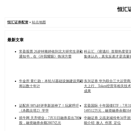
恒汇证
恒汇证券配资
»
站点地图
最新文章
常盈股票 26岁钟雅婷收到北大研究生录取
科云汇 《密逃8》首期热度登
通知书，在《许我耀眼》饰演方蕾
集体认怂，真实反差才是流量
牛金所 黄仁勋：本轮AI基础设施建设周期
东兴证券 华为联合三大运营商发
将以数十年计
大上行、Token经营等相关技
成果
证配所 98%好评率新游神了！玩家呼吁
宏盈国际 十年国债ETF：7月
《杀戮尖塔2》学学
149512万元，融资融券余额16
抓牛网 天齐锂业：7月31日融券卖出7800
中融证券 义战龙城传奇3d手
股，融资融券余额2807亿元
能介绍_敌人_伤害_定位