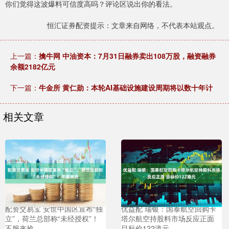
你们觉得这波爆料可信度高吗？评论区说出你的看法。
恒汇证券配资提示：文章来自网络，不代表本站观点。
上一篇：
擒牛网 中油资本：7月31日融券卖出108万股，融资融券
余额2182亿元
下一篇：
牛金所 黄仁勋：本轮AI基础设施建设周期将以数十年计
相关文章
配资交易宝 安世中国区宣布“独
优益配 瑞银：国泰航空回购卡
立”，荷兰总部称“未经授权”！
塔尔航空持股料市场反应正面
不服来抢
目标价122港元