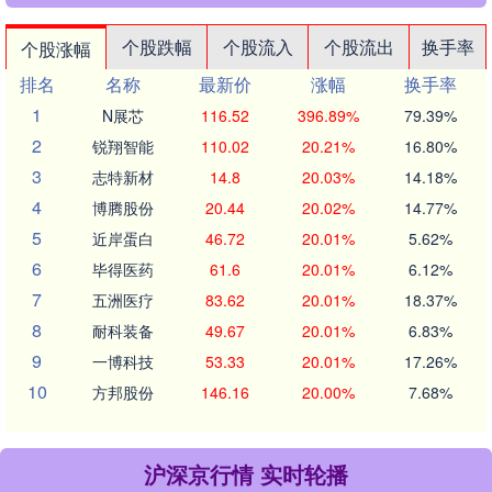
个股跌幅
个股流入
个股流出
换手率
个股涨幅
排名
名称
最新价
涨幅
换手率
1
N展芯
116.52
396.89%
79.39%
2
锐翔智能
110.02
20.21%
16.80%
3
志特新材
14.8
20.03%
14.18%
4
博腾股份
20.44
20.02%
14.77%
5
近岸蛋白
46.72
20.01%
5.62%
6
毕得医药
61.6
20.01%
6.12%
7
五洲医疗
83.62
20.01%
18.37%
8
耐科装备
49.67
20.01%
6.83%
9
一博科技
53.33
20.01%
17.26%
10
方邦股份
146.16
20.00%
7.68%
沪深京行情 实时轮播