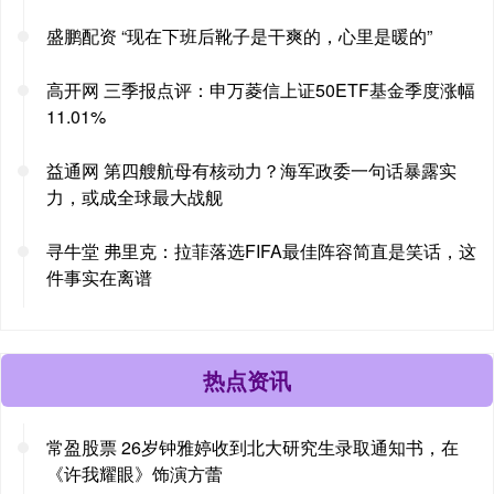
盛鹏配资 “现在下班后靴子是干爽的，心里是暖的”
高开网 三季报点评：申万菱信上证50ETF基金季度涨幅
11.01%
益通网 第四艘航母有核动力？海军政委一句话暴露实
力，或成全球最大战舰
寻牛堂 弗里克：拉菲落选FIFA最佳阵容简直是笑话，这
件事实在离谱
热点资讯
常盈股票 26岁钟雅婷收到北大研究生录取通知书，在
《许我耀眼》饰演方蕾