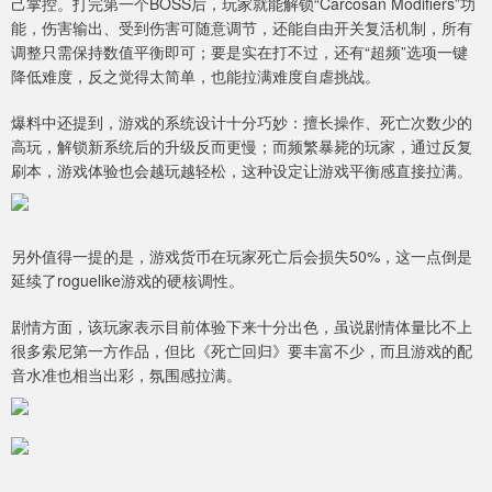
己掌控。打完第一个BOSS后，玩家就能解锁“Carcosan Modifiers”功
能，伤害输出、受到伤害可随意调节，还能自由开关复活机制，所有
调整只需保持数值平衡即可；要是实在打不过，还有“超频”选项一键
降低难度，反之觉得太简单，也能拉满难度自虐挑战。
爆料中还提到，游戏的系统设计十分巧妙：擅长操作、死亡次数少的
高玩，解锁新系统后的升级反而更慢；而频繁暴毙的玩家，通过反复
刷本，游戏体验也会越玩越轻松，这种设定让游戏平衡感直接拉满。
另外值得一提的是，游戏货币在玩家死亡后会损失50%，这一点倒是
延续了roguelike游戏的硬核调性。
剧情方面，该玩家表示目前体验下来十分出色，虽说剧情体量比不上
很多索尼第一方作品，但比《死亡回归》要丰富不少，而且游戏的配
音水准也相当出彩，氛围感拉满。