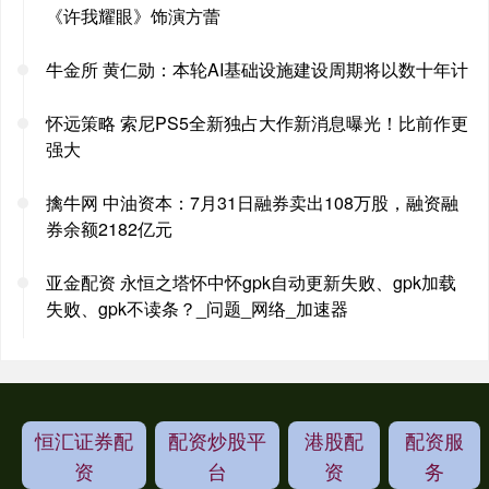
《许我耀眼》饰演方蕾
牛金所 黄仁勋：本轮AI基础设施建设周期将以数十年计
怀远策略 索尼PS5全新独占大作新消息曝光！比前作更
强大
擒牛网 中油资本：7月31日融券卖出108万股，融资融
券余额2182亿元
亚金配资 永恒之塔怀中怀gpk自动更新失败、gpk加载
失败、gpk不读条？_问题_网络_加速器
恒汇证券配
配资炒股平
港股配
配资服
资
台
资
务