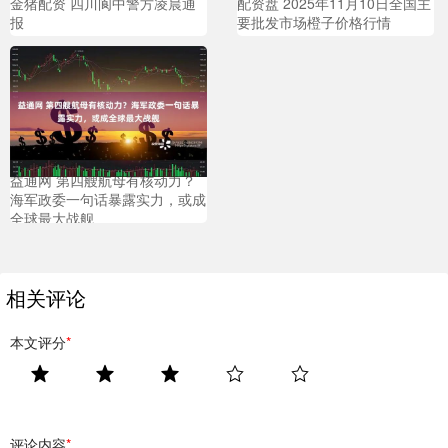
金猪配资 四川阆中警方凌晨通
配资盘 2025年11月10日全国主
报
要批发市场橙子价格行情
益通网 第四艘航母有核动力？
海军政委一句话暴露实力，或成
全球最大战舰
相关评论
本文评分
*
评论内容
*