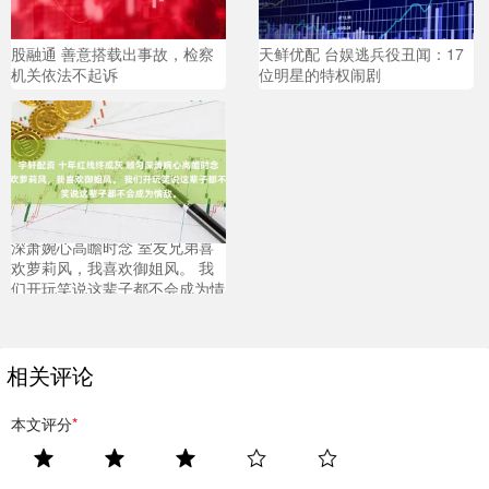
股融通 善意搭载出事故，检察
天鲜优配 台娱逃兵役丑闻：17
机关依法不起诉
位明星的特权闹剧
宇轩配资 十年红线终成灰 顾匀
深萧婉心高瞻时念 室友兄弟喜
欢萝莉风，我喜欢御姐风。 我
们开玩笑说这辈子都不会成为情
敌。
相关评论
本文评分
*