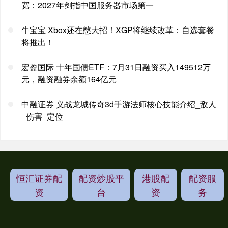
宽：2027年剑指中国服务器市场第一
牛宝宝 Xbox还在憋大招！XGP将继续改革：自选套餐
将推出！
宏盈国际 十年国债ETF：7月31日融资买入149512万
元，融资融券余额164亿元
中融证券 义战龙城传奇3d手游法师核心技能介绍_敌人
_伤害_定位
恒汇证券配
配资炒股平
港股配
配资服
资
台
资
务