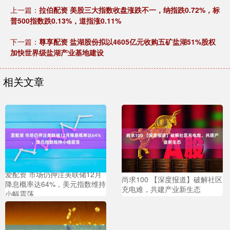
上一篇：
拉伯配资 美股三大指数收盘涨跌不一，纳指跌0.72%，标
普500指数跌0.13%，道指涨0.11%
下一篇：
尊享配资 盐湖股份拟以4605亿元收购五矿盐湖51%股权
加快世界级盐湖产业基地建设
相关文章
爱配资 市场仍押注美联储12月
尚求100 【深度报道】破解社区
降息概率达64%，美元指数维持
充电难，共建产业新生态
小幅震荡