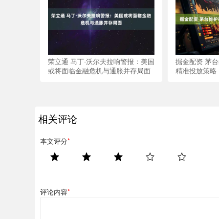
荣立通 马丁·沃尔夫拉响警报：美国
掘金配资 茅
或将面临金融危机与通胀并存局面
精准投放策略
相关评论
本文评分
*
评论内容
*