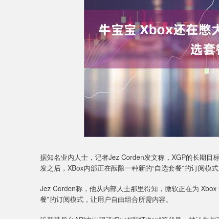
深证成指
14311.01
9.68
1.02%
200.89
1
据知名业内人士，记者Jez Corden发文称，XGP的长
发之后，XBox内部正在酝酿一种新的“自选套餐”的订阅模
Jez Corden称，他从内部人士那里得知，微软正在为 Xbo
餐”的订阅模式，让用户自由组合所需内容。