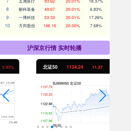
7
五洲医疗
83.62
20.01%
18.37%
8
耐科装备
49.67
20.01%
6.83%
9
一博科技
53.33
20.01%
17.26%
10
方邦股份
146.16
20.00%
7.68%
沪深京行情 实时轮播
北证50
1134.24
创
11.37
1.01%