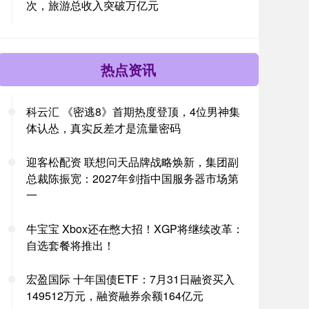
次，旅游总收入突破万亿元
热点资讯
科云汇 《密逃8》首期热度登顶，4位男神集
体认怂，真实反差才是流量密码
迎客松配资 联想问天品牌战略焕新，集团副
总裁陈振宽：2027年剑指中国服务器市场第
一
牛宝宝 Xbox还在憋大招！XGP将继续改革：
自选套餐将推出！
宏盈国际 十年国债ETF：7月31日融资买入
149512万元，融资融券余额164亿元