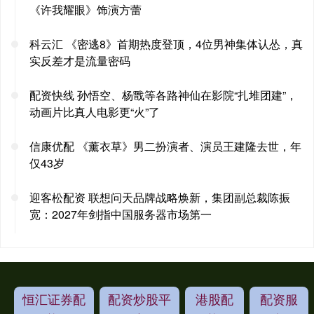
《许我耀眼》饰演方蕾
科云汇 《密逃8》首期热度登顶，4位男神集体认怂，真
实反差才是流量密码
配资快线 孙悟空、杨戬等各路神仙在影院“扎堆团建”，
动画片比真人电影更“火”了
信康优配 《薰衣草》男二扮演者、演员王建隆去世，年
仅43岁
迎客松配资 联想问天品牌战略焕新，集团副总裁陈振
宽：2027年剑指中国服务器市场第一
恒汇证券配
配资炒股平
港股配
配资服