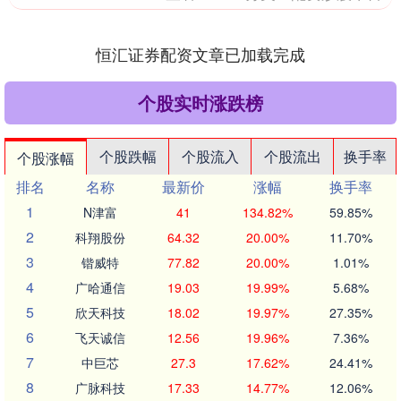
恒汇证券配资文章已加载完成
个股实时涨跌榜
个股跌幅
个股流入
个股流出
换手率
个股涨幅
排名
名称
最新价
涨幅
换手率
1
N津富
41
134.82%
59.85%
2
科翔股份
64.32
20.00%
11.70%
3
锴威特
77.82
20.00%
1.01%
4
广哈通信
19.03
19.99%
5.68%
5
欣天科技
18.02
19.97%
27.35%
6
飞天诚信
12.56
19.96%
7.36%
7
中巨芯
27.3
17.62%
24.41%
8
广脉科技
17.33
14.77%
12.06%