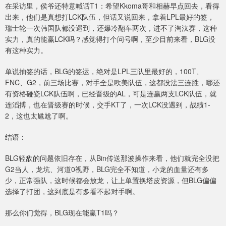
在采访里，侯爷还特意喊话T1：希望Kkoma哥和相赫早点回去，看得
出来，他们是真想打LCK队伍，但话又说回来，拿着LPL最好的签，
瑞士轮一次韩国队都没遇到，还爆冷翻车两次，进不了淘汰赛，这种
实力，真的能赢LCK吗？感觉得打个问号啊，至少目前来看，BLG没
有这种实力。
单说抽签的话，BLG的签运，绝对是LPL三队里最好的，100T、
FNC、G2，前三场比赛，对手全是欧美队伍，这都没法三连胜，哪还
有资格碰瓷LCK队伍啊，已经晋级的AL，可是连赢两支LCK队伍，就
连滔搏，也在晋级赛的时候，交手KT了，一次LCK没遇到，战绩1-
2，这也太尴尬了啊。
结语：
BLG轻敌的问题依旧存在，从Bin传送那波操作来看，他们就完全没把
G2当人，龙坑、河道0视野，BLG完全不知道，小龙的血量还有多
少，正常强队，这时候都会放龙，让上单置换塔皮资源，但BLG偏偏
选择了打团，这到底是有多看不起对手啊。
那么你们觉得，BLG现在能赢T1吗？