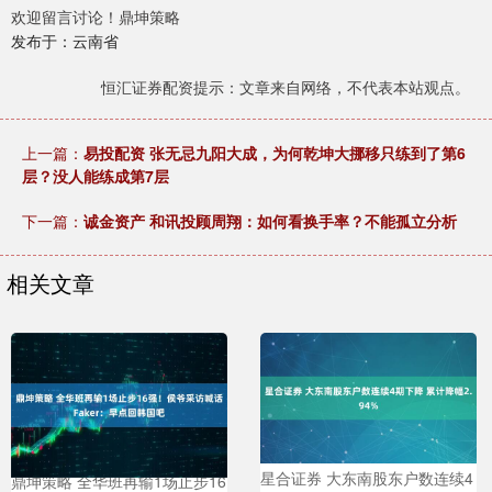
欢迎留言讨论！鼎坤策略
发布于：云南省
恒汇证券配资提示：文章来自网络，不代表本站观点。
上一篇：
易投配资 张无忌九阳大成，为何乾坤大挪移只练到了第6
层？没人能练成第7层
下一篇：
诚金资产 和讯投顾周翔：如何看换手率？不能孤立分析
相关文章
星合证券 大东南股东户数连续4
鼎坤策略 全华班再输1场止步16