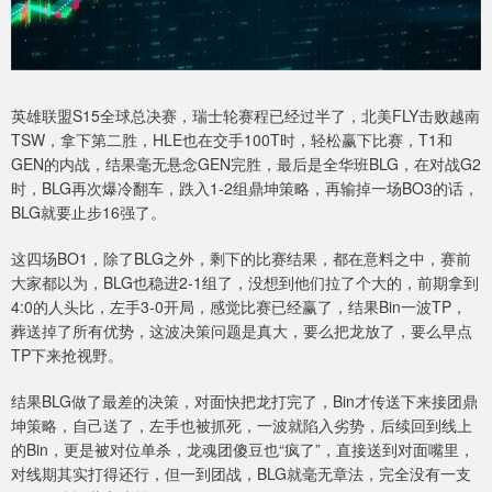
英雄联盟S15全球总决赛，瑞士轮赛程已经过半了，北美FLY击败越南
TSW，拿下第二胜，HLE也在交手100T时，轻松赢下比赛，T1和
GEN的内战，结果毫无悬念GEN完胜，最后是全华班BLG，在对战G2
时，BLG再次爆冷翻车，跌入1-2组鼎坤策略，再输掉一场BO3的话，
BLG就要止步16强了。
这四场BO1，除了BLG之外，剩下的比赛结果，都在意料之中，赛前
大家都以为，BLG也稳进2-1组了，没想到他们拉了个大的，前期拿到
4:0的人头比，左手3-0开局，感觉比赛已经赢了，结果Bin一波TP，
葬送掉了所有优势，这波决策问题是真大，要么把龙放了，要么早点
TP下来抢视野。
结果BLG做了最差的决策，对面快把龙打完了，Bin才传送下来接团鼎
坤策略，自己送了，左手也被抓死，一波就陷入劣势，后续回到线上
的Bin，更是被对位单杀，龙魂团傻豆也“疯了”，直接送到对面嘴里，
对线期其实打得还行，但一到团战，BLG就毫无章法，完全没有一支