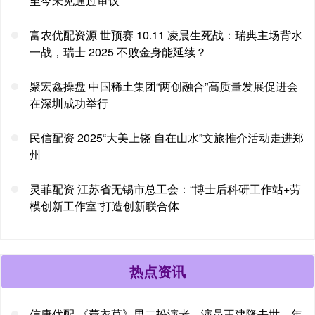
至今未见通过审议
富农优配资源 世预赛 10.11 凌晨生死战：瑞典主场背水
一战，瑞士 2025 不败金身能延续？
聚宏鑫操盘 中国稀土集团“两创融合”高质量发展促进会
在深圳成功举行
民信配资 2025“大美上饶 自在山水”文旅推介活动走进郑
州
灵菲配资 江苏省无锡市总工会：“博士后科研工作站+劳
模创新工作室”打造创新联合体
热点资讯
信康优配 《薰衣草》男二扮演者、演员王建隆去世，年