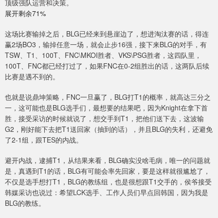
顶级强队运营和决策。
展开剩余71%
这场比赛输掉之后，BLG已经来到悬崖边了，想进淘汰赛的话，得连
赢2场BO3，输掉任意一场，就会止步16强，接下来BLG的对手，有
TSW、T1、100T、FNC\MKOI胜者、VKS\PSG胜者，这四队里，
100T、FNC都已经打过了，如果FNC在0-2组胜出的话，这两队后续
比赛是遇不到的。
也就是说鼎坤策略，FNC一旦赢了，BLG打T1的概率，就高达三分之
一，这可能也是BLG选手们，最想要的结果吧，因为Knight在拿下首
胜，接受采访的时候就说了，想交手到T1，把他们送下去，这波输
G2，刚好能下去把T1送回家（抽到的话），并且BLG的失利，还避免
了2-1组，跟TES的内战。
避开内战，逮捕T1，从结果来看，BLG确实没啥毛病，唯一的问题就
是，真遇到T1的话，BLG有可能会率先回家，要是这样就很尴尬了，
不仅是选手想打T1，BLG的教练组，也是很想跟T1交手的，侯爷接受
韩媒采访也说过：希望LCK选手、工作人员们早点回韩国，因为我是
BLG的教练。