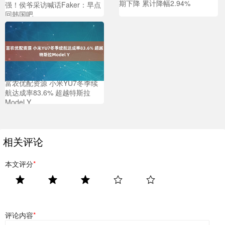
期下降 累计降幅2.94%
强！侯爷采访喊话Faker：早点
回韩国吧
富农优配资源 小米YU7冬季续
航达成率83.6% 超越特斯拉
Model Y
相关评论
本文评分
*
评论内容
*