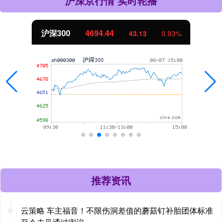
沪深京行情 实时轮播
北证50
1134.24
11.37
1.01%
推荐资讯
云策略 车主福音！不限伤洞差值的蘑菇钉补胎团体标准