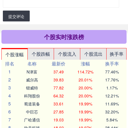
提交评论
个股实时涨跌榜
个股跌幅
个股流入
个股流出
换手率
个股涨幅
排名
名称
最新价
涨幅
换手率
1
N津富
37.49
114.72%
77.46%
2
威尔高
39.83
20.01%
17.76%
3
锴威特
77.82
20.00%
1.17%
4
科翔股份
64.32
20.00%
12.21%
5
蜀道装备
33.61
19.99%
11.69%
6
中巨芯
27.85
19.99%
32.20%
7
广哈通信
19.03
19.99%
5.84%
8
欣天科技
18.02
19.97%
28.44%