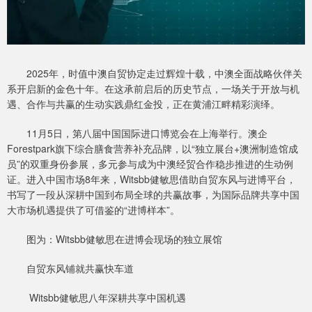
2025年，时值中澳自贸协定走过辉煌十载，中澳全面战略伙伴关
系开启新的金色十年。在这承前启后的历史节点，一场关于开放与机
遇、合作与共赢的生动实践鼎红金投，正在黄浦江畔精彩演绎。
11月5日，第八届中国国际进口博览会在上海举行。澳企
Forestpark旗下综合膳食营养补充品牌，以“独立展台+澳洲制造馆成
员”的双重身份参展，多元参与成为中澳经贸合作稳步推进的生动例
证。进入中国市场8年来，Witsbb健敏思借助自贸东风与进博平台，
书写了一段从深耕中国到布局全球的共赢故事，为国际品牌共享中国
大市场机遇提供了可借鉴的“进博样本”。
图为：Witsbb健敏思在进博会现场的独立展馆
自贸东风铺就共赢快车道
Witsbb健敏思八年深耕共享中国机遇