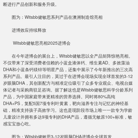
断进行产品创新和服务升级。
图为：Witsbb健敏思系列产品在澳洲制造馆亮相
进博效应持续释放
Witsbb健敏思亮相2025进博会
在今年进博会的展台上，Witsbb健敏思以全产品矩阵惊艳亮相。
不仅带来了深受消费者信赖的小蓝盒液体钙、维生素AD、多效藻油
DHA和小蓝条钙镁锌等明星产品，还集中展示了今年新推出的三次高
系列产品。最引人注目的，莫过于在进博会现场实现全球首发的3-12
岁眼脑DHA，其创新配方与精准定位吸引了众多专业观众、电视台媒
体记者与采购商驻足咨询。据了解这也是Witsbb健敏思科学分龄系列
产品，为中国家庭带来更精准的营养选择。同时将80%高纯
DHA+PS，复配5国7项专利叶黄素，靶向滋养专注与记忆的神经基
础，精准支持孩子高效学习。这也是现阶段市场上唯一一款专为学龄
儿童设计并拥有多达9项专利的DHA产品，遵循无敏原100+标准，敏
感宝宝放心吃。
图为：Witsbb健敏思3-12岁眼脑DHA进博会全球首发