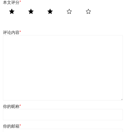
本文评分
*
评论内容
*
你的昵称
*
你的邮箱
*