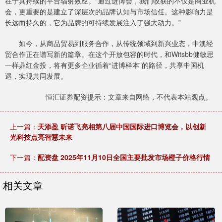
在于其持续的平台辐射效应。“通过进博会，我们收获的不仅是商业机
会，更重要的是建立了深层次的品牌认知与市场信任。这种影响力是
长远而持久的，它为品牌的可持续发展注入了强大动力。”
如今，从商品贸易到服务合作，从传统领域到新兴业态，中澳经
贸合作正在谱写新的篇章。在这个开放包容的时代，和Witsbb健敏思
一样鼎红金投，将有更多企业循着“进博样本”的路径，共享中国机
遇，实现共同发展。
恒汇证券配资提示：文章来自网络，不代表本站观点。
上一篇：
天添盈 昕诺飞亮相第八届中国国际进口博览会，以创新
光科技点亮智慧未来
下一篇：
配资盘 2025年11月10日全国主要批发市场橙子价格行情
相关文章