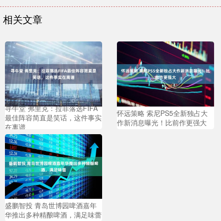
相关文章
寻牛堂 弗里克：拉菲落选FIFA
怀远策略 索尼PS5全新独占大
最佳阵容简直是笑话，这件事实
作新消息曝光！比前作更强大
在离谱
盛鹏智投 青岛世博园啤酒嘉年
华推出多种精酿啤酒，满足味蕾