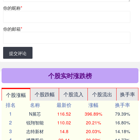
你的昵称
*
你的邮箱
*
提交评论
个股实时涨跌榜
个股跌幅
个股流入
个股流出
换手率
个股涨幅
排名
名称
最新价
涨幅
换手率
1
N展芯
116.52
396.89%
79.39%
2
锐翔智能
110.02
20.21%
16.80%
3
志特新材
14.8
20.03%
14.18%
4
博腾股份
20.44
20.02%
14.77%