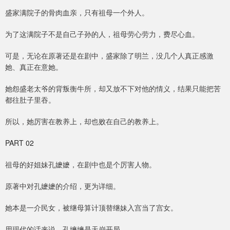
盛家满院子的骨肉血亲，只有祖母一个外人。
为了这满院子不是自己子孙的人，祖母劳心劳力，费尽心血。
可是，无论在原著还是在剧中，盛家除了明兰，没几个人真正感激
她、真正在意她。
她怨盛老太爷的背叛衡牛所，却又放不下对他的情义，结果只能把苦
都往肚子里吞。
所以，她厉害在教养上，却也败在自己的教养上。
PART 02
祖母的好姐妹孔嬷嬷，在剧中也是个厉害人物。
原著中对孔嬷嬷的介绍，更为详细。
她本是一介民女，被继母算计顶替继妹入宫当了宫女。
用现代的话来说，孔嬷嬷是天崩开局。