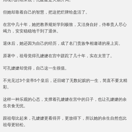
但她却靠着自己的智慧，把这把烂牌给盘活了。
在宫中几十年，她把教养规矩学到极致，又洁身自好，侍奉贵人尽心
竭力，安安稳稳地干到了退休。
退休后，她还因为自己的经历，成了名门贵族争相邀请的座上宾。
原著中，祖母觉得孔嬷嬷在宫中蹉跎了几十年，实在太苦了。
可孔嬷嬷却觉得，自己这一生很值。
不光见过3个皇帝5个皇后，还目睹了无数妃嫔的一生，简直不要太精
彩。
这样一种乐观的心态，支撑着孔嬷嬷在宫中的日子，也让孔嬷嬷的余
生衣食无忧。
跟祖母比起来，孔嬷嬷更看得开，更放得下，所以她的余生自然也比
祖母更轻松。