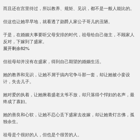
而且还在宫里待过，所以教养、规矩、见识，都不是一般人能比的。
但这也让她早早地，就看透了勋爵人家公子哥儿的丑陋。
于是，在婚姻大事要听父母安排的时代，祖母给自己做主，不顾家人
反对，下嫁到了盛家。
展开剩余82%
但祖母却并没有在盛家，得到自己期望的婚姻生活。
她的教养和见识，让她不屑于搞内宅争斗那一套，却让她被小妾设
计，失去儿子。
她对爱的执着，让她揪着盛老太爷不放，却只落得个悍妇的名声，最
终成了寡妇。
她的善良和心软，让她不忍心丢下盛家去改嫁，却让她青灯古佛，孤
独余生。
祖母是个很好的人，但也是个很苦的人。