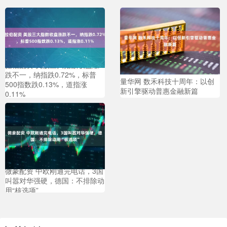
拉伯配资 美股三大指数收盘涨
跌不一，纳指跌0.72%，标普
量华网 数禾科技十周年：以创
500指数跌0.13%，道指涨
新引擎驱动普惠金融新篇
0.11%
微豪配资 中欧刚通完电话，3国
叫嚣对华强硬，德国：不排除动
用“核选项”