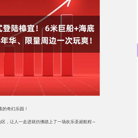
沪深300
4694.44
.42%
43.13
0.93%
素的奇幻乐园！
活动区，让人一走进就仿佛踏上了一场欢乐圣诞航程～