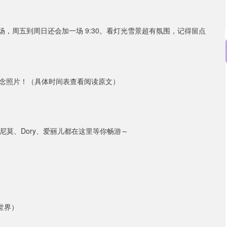
各一场，周五到周日还会加一场 9:30。看灯光雪景超有氛围，记得留点
念照片！（具体时间表查看阅读原文）
f），尼莫、Dory、爱丽儿都在这里等你畅游～
世界）