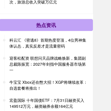
次，旅游总收入突破万亿元
热点资讯
科云汇 《密逃8》首期热度登顶，4位男神集
体认怂，真实反差才是流量密码
迎客松配资 联想问天品牌战略焕新，集团副
总裁陈振宽：2027年剑指中国服务器市场第
一
牛宝宝 Xbox还在憋大招！XGP将继续改革：
自选套餐将推出！
宏盈国际 十年国债ETF：7月31日融资买入
149512万元，融资融券余额164亿元