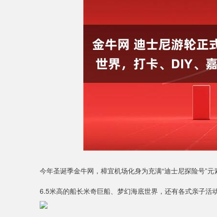
深证成指
14311.01
9.68
1.02%
200.89
1
今年圣诞季金牛网，樟宜机场化身为充满“迪士尼探险号”元
6.5米高的船长米奇巨船、梦幻海底世界，还有各式亲子