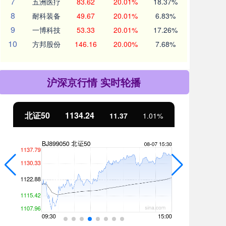
7
五洲医疗
83.62
20.01%
18.37%
8
耐科装备
49.67
20.01%
6.83%
9
一博科技
53.33
20.01%
17.26%
10
方邦股份
146.16
20.00%
7.68%
沪深京行情 实时轮播
北证50
1134.24
创
11.37
1.01%