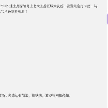
sney Adventure 迪士尼探险号上七大主题区域为灵感，设置限定打卡处，与
）的人气角色惊喜相遇！
妮登场，旁边还有胡迪、钢铁侠、爱沙等同框亮相。