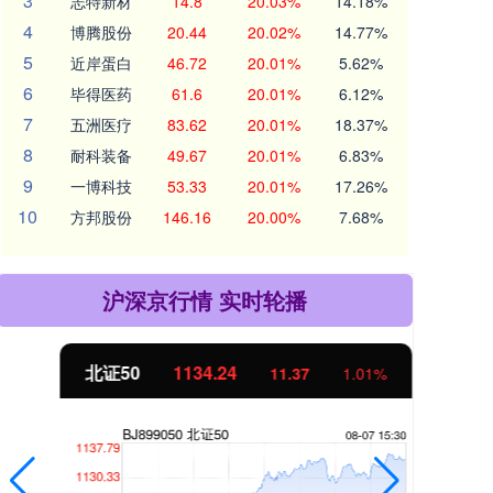
3
志特新材
14.8
20.03%
14.18%
4
博腾股份
20.44
20.02%
14.77%
5
近岸蛋白
46.72
20.01%
5.62%
6
毕得医药
61.6
20.01%
6.12%
7
五洲医疗
83.62
20.01%
18.37%
8
耐科装备
49.67
20.01%
6.83%
9
一博科技
53.33
20.01%
17.26%
10
方邦股份
146.16
20.00%
7.68%
沪深京行情 实时轮播
北证50
1134.24
创
11.37
1.01%