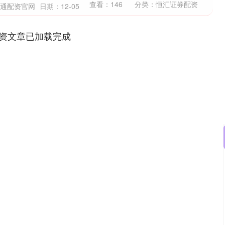
查看：
146
分类：
恒汇证券配资
余通配资官网
日期：12-05
资文章已加载完成
沪深300
4694.44
.42%
43.13
0.93%