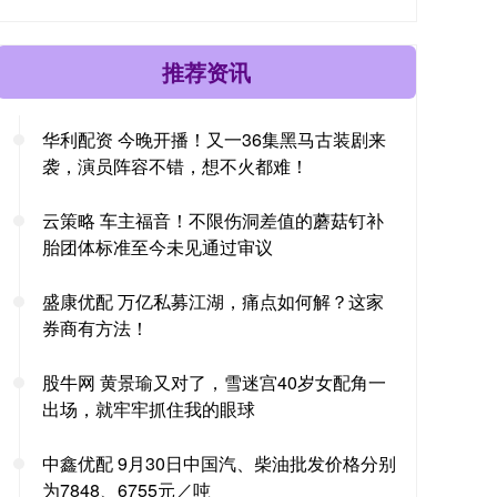
推荐资讯
华利配资 今晚开播！又一36集黑马古装剧来
袭，演员阵容不错，想不火都难！
云策略 车主福音！不限伤洞差值的蘑菇钉补
胎团体标准至今未见通过审议
盛康优配 万亿私募江湖，痛点如何解？这家
券商有方法！
股牛网 黄景瑜又对了，雪迷宫40岁女配角一
出场，就牢牢抓住我的眼球
中鑫优配 9月30日中国汽、柴油批发价格分别
为7848、6755元／吨