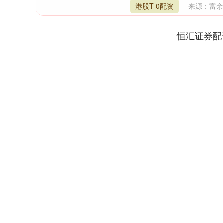
港股T 0配资
来源：富
恒汇证券配
深证成指
14311.01
9.68
1.02%
200.89
1