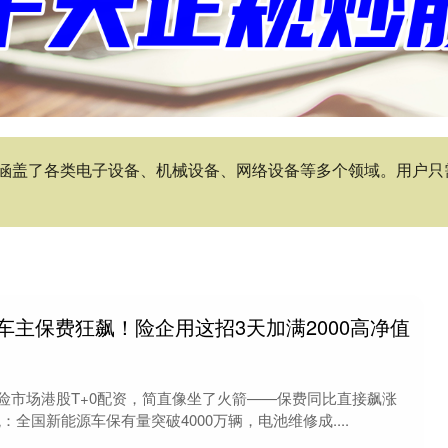
涵盖了各类电子设备、机械设备、网络设备等多个领域。用户只
源车主保费狂飙！险企用这招3天加满2000高净值
车险市场港股T+0配资，简直像坐了火箭——保费同比直接飙涨
：全国新能源车保有量突破4000万辆，电池维修成....