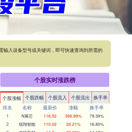
需输入设备型号或关键词，即可快速查询到所需的
个股实时涨跌榜
个股跌幅
个股流入
个股流出
换手率
个股涨幅
排名
名称
最新价
涨幅
换手率
1
N展芯
116.52
396.89%
79.39%
2
锐翔智能
110.02
20.21%
16.80%