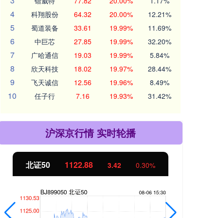
3
锴威特
77.82
20.00%
1.17%
4
科翔股份
64.32
20.00%
12.21%
5
蜀道装备
33.61
19.99%
11.69%
6
中巨芯
27.85
19.99%
32.20%
7
广哈通信
19.03
19.99%
5.84%
8
欣天科技
18.02
19.97%
28.44%
9
飞天诚信
12.56
19.96%
8.49%
10
任子行
7.16
19.93%
31.42%
沪深京行情 实时轮播
北证50
1122.88
创业
3.42
0.30%