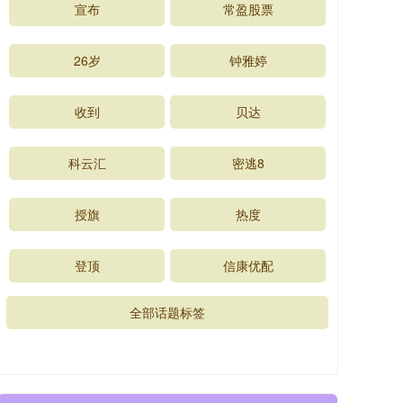
宣布
常盈股票
26岁
钟雅婷
收到
贝达
科云汇
密逃8
授旗
热度
登顶
信康优配
全部话题标签