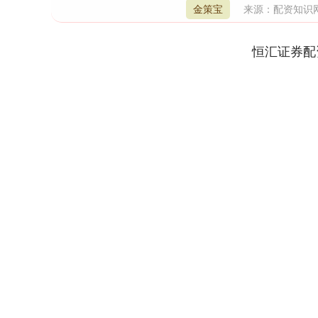
金策宝
来源：配资知识
恒汇证券配
深证成指
14110.12
1.92
0.57%
-34.08
-