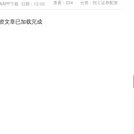
查看：
224
分类：
恒汇证券配资
网APP下载
日期：12-02
资文章已加载完成
沪深300
4651.31
0.24%
-6.85
-0.15%