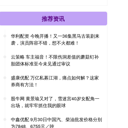
推荐资讯
华利配资 今晚开播！又一36集黑马古装剧来
袭，演员阵容不错，想不火都难！
云策略 车主福音！不限伤洞差值的蘑菇钉补
胎团体标准至今未见通过审议
盛康优配 万亿私募江湖，痛点如何解？这家
券商有方法！
股牛网 黄景瑜又对了，雪迷宫40岁女配角一
出场，就牢牢抓住我的眼球
中鑫优配 9月30日中国汽、柴油批发价格分别
为7848、6755元／吨