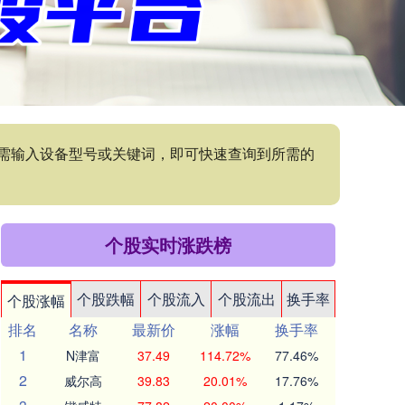
需输入设备型号或关键词，即可快速查询到所需的
个股实时涨跌榜
个股跌幅
个股流入
个股流出
换手率
个股涨幅
排名
名称
最新价
涨幅
换手率
1
N津富
37.49
114.72%
77.46%
2
威尔高
39.83
20.01%
17.76%