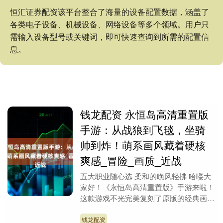
恒汇证券配资该平台整合了海量的设备配置数据，涵盖了
各类电子设备、机械设备、网络设备等多个领域。用户只
需输入设备型号或关键词，即可快速查询到所需的配置信
息。
钱龙配资 永恒岛高清重置版
手游：从战狼到飞毯，坐骑
帅到炸！萌系画风藏着硬核
爽感_冒险_画质_近战
五大职业随心选 柔和的晚风轻拂 哈喽大
家好！《永恒岛高清重置版》手游来啦！
这款游戏不光完美复刻了原版的经典画
风，设计师们更是连夜打磨，推出了画质
飙升的高清版本。....
钱龙配资