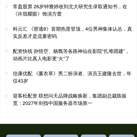
常盈股票 26岁钟雅婷收到北大研究生录取通知书，在
《许我耀眼》饰演方蕾
科云汇 《密逃8》首期热度登顶，4位男神集体认怂，真
实反差才是流量密码
配资快线 孙悟空、杨戬等各路神仙在影院“扎堆团建”，
动画片比真人电影更“火”了
信康优配 《薰衣草》男二扮演者、演员王建隆去世，年
仅43岁
迎客松配资 联想问天品牌战略焕新，集团副总裁陈振
宽：2027年剑指中国服务器市场第一