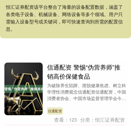
恒汇证券配资该平台整合了海量的设备配置数据，涵盖了
各类电子设备、机械设备、网络设备等多个领域。用户只
需输入设备型号或关键词，即可快速查询到所需的配置信
息。
信通配资 警惕“伪营养师”推
销高价保健食品
为破除养生陷阱、摆脱健康焦虑、树立科
学理性消费观念信通配资信通配资，中国
消费者协会、中国市场监督管理学会今天
发布消费提示信通配资，提醒广大消费者
警惕“伪营养师”....
信通配资
查看：
123
分类：
恒汇证券配资