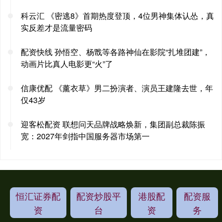
科云汇 《密逃8》首期热度登顶，4位男神集体认怂，真
实反差才是流量密码
配资快线 孙悟空、杨戬等各路神仙在影院“扎堆团建”，
动画片比真人电影更“火”了
信康优配 《薰衣草》男二扮演者、演员王建隆去世，年
仅43岁
迎客松配资 联想问天品牌战略焕新，集团副总裁陈振
宽：2027年剑指中国服务器市场第一
恒汇证券配
配资炒股平
港股配
配资服
资
台
资
务