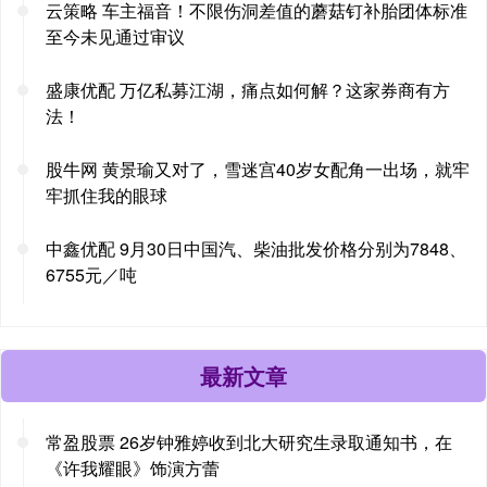
云策略 车主福音！不限伤洞差值的蘑菇钉补胎团体标准
至今未见通过审议
盛康优配 万亿私募江湖，痛点如何解？这家券商有方
法！
股牛网 黄景瑜又对了，雪迷宫40岁女配角一出场，就牢
牢抓住我的眼球
中鑫优配 9月30日中国汽、柴油批发价格分别为7848、
6755元／吨
最新文章
常盈股票 26岁钟雅婷收到北大研究生录取通知书，在
《许我耀眼》饰演方蕾