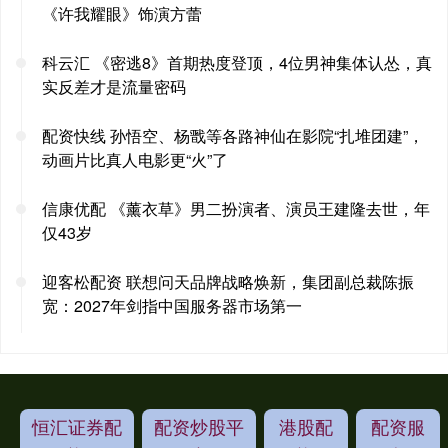
《许我耀眼》饰演方蕾
科云汇 《密逃8》首期热度登顶，4位男神集体认怂，真
实反差才是流量密码
配资快线 孙悟空、杨戬等各路神仙在影院“扎堆团建”，
动画片比真人电影更“火”了
信康优配 《薰衣草》男二扮演者、演员王建隆去世，年
仅43岁
迎客松配资 联想问天品牌战略焕新，集团副总裁陈振
宽：2027年剑指中国服务器市场第一
恒汇证券配
配资炒股平
港股配
配资服