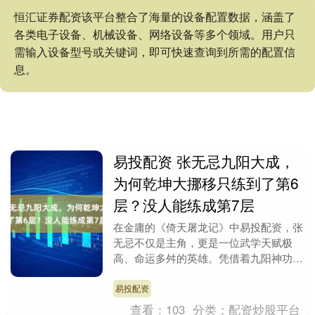
恒汇证券配资该平台整合了海量的设备配置数据，涵盖了
各类电子设备、机械设备、网络设备等多个领域。用户只
需输入设备型号或关键词，即可快速查询到所需的配置信
息。
易投配资 张无忌九阳大成，
为何乾坤大挪移只练到了第6
层？没人能练成第7层
在金庸的《倚天屠龙记》中易投配资，张
无忌不仅是主角，更是一位武学天赋极
高、命运多舛的英雄。凭借着九阳神功的
深厚内力，张无忌在练习明教的绝学“乾
坤大挪移”时取得了....
易投配资
查看：
103
分类：
配资炒股平台