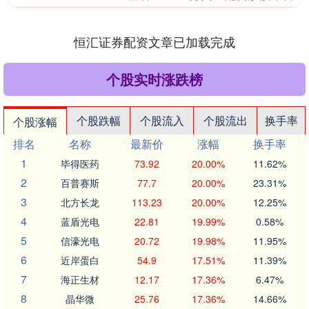
恒汇证券配资文章已加载完成
个股实时涨跌榜
个股跌幅
个股流入
个股流出
换手率
个股涨幅
排名
名称
最新价
涨幅
换手率
1
毕得医药
73.92
20.00%
11.62%
2
百普赛斯
77.7
20.00%
23.31%
3
北方长龙
113.23
20.00%
12.25%
4
蓝盾光电
22.81
19.99%
0.58%
5
信濠光电
20.72
19.98%
11.95%
6
近岸蛋白
54.9
17.51%
11.39%
7
海正生材
12.17
17.36%
6.47%
8
晶华微
25.76
17.36%
14.66%